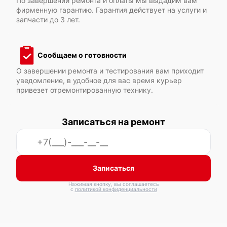
По завершении ремонта и оплаты мы выдадим вам
фирменную гарантию. Гарантия действует на услуги и
запчасти до 3 лет.
Xerox VersaLink C625
Сообщаем о готовности
О завершении ремонта и тестирования вам приходит
уведомление, в удобное для вас время курьер
привезет отремонтированную технику.
Xerox VersaLink C605
Записаться на ремонт
Записаться
Xerox VersaLink C505
Нажимая кнопку, вы соглашаетесь
с
политикой конфиденциальности