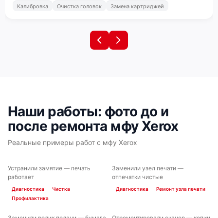
Калибровка
Очистка головок
Замена картриджей
Наши работы: фото до и
после ремонта мфу Xerox
Реальные примеры работ с мфу Xerox
Устранили замятие — печать
Заменили узел печати —
ДО
ПОСЛЕ
ДО
ПОСЛЕ
работает
отпечатки чистые
Диагностика
Чистка
Диагностика
Ремонт узла печати
Профилактика
Заменили ролик подачи — бумага
Отремонтировали сканер — копии