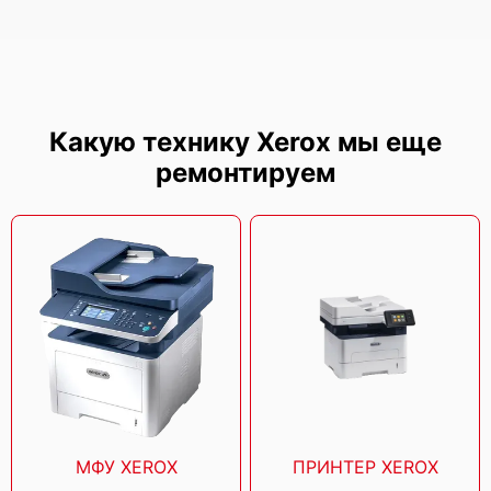
Xerox AltaLink C8245
Какую технику Xerox мы еще
ремонтируем
Xerox AltaLink B8245
Xerox VersaLink B7135
МФУ XEROX
ПРИНТЕР XEROX